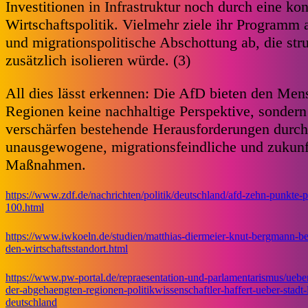
Investitionen in Infrastruktur noch durch eine kon
Wirtschaftspolitik. Vielmehr ziele ihr Programm a
und migrationspolitische Abschottung ab, die s
zusätzlich isolieren würde. (3)
All dies lässt erkennen: Die AfD bieten den Men
Regionen keine nachhaltige Perspektive, sondern 
verschärfen bestehende Herausforderungen durch
unausgewogene, migrationsfeindliche und zukunf
Maßnahmen.
https://www.zdf.de/nachrichten/politik/deutschland/afd-zehn-punkt
100.html
https://www.iwkoeln.de/studien/matthias-diermeier-knut-bergmann-ben
den-wirtschaftsstandort.html
https://www.pw-portal.de/repraesentation-und-parlamentarismus/ueberbl
der-abgehaengten-regionen-politikwissenschaftler-haffert-ueber-stadt
deutschland