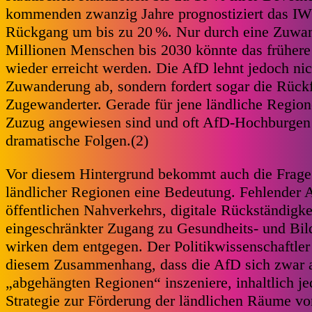
kommenden zwanzig Jahre prognostiziert das IW
Rückgang um bis zu 20 %. Nur durch eine Zuwa
Millionen Menschen bis 2030 könnte das früher
wieder erreicht werden. Die AfD lehnt jedoch nic
Zuwanderung ab, sondern fordert sogar die Rückf
Zugewanderter. Gerade für jene ländliche Region
Zuzug angewiesen sind und oft AfD-Hochburgen d
dramatische Folgen.(2)
Vor diesem Hintergrund bekommt auch die Frage n
ländlicher Regionen eine Bedeutung. Fehlender 
öffentlichen Nahverkehrs, digitale Rückständigke
eingeschränkter Zugang zu Gesundheits- und Bil
wirken dem entgegen. Der Politikwissenschaftler 
diesem Zusammenhang, dass die AfD sich zwar al
„abgehängten Regionen“ inszeniere, inhaltlich j
Strategie zur Förderung der ländlichen Räume vo