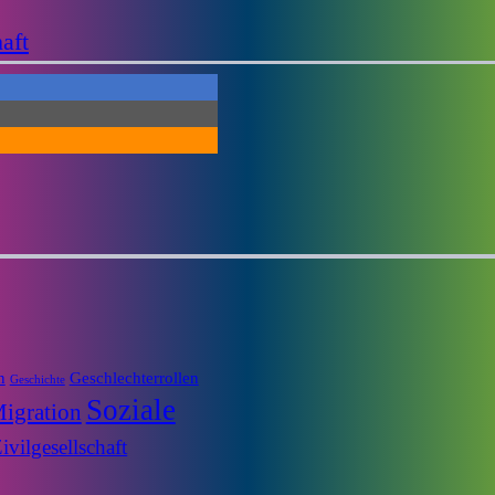
aft
n
Geschlechterrollen
Geschichte
Soziale
igration
ivilgesellschaft