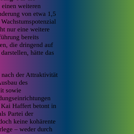
 einen weiteren
nderung von etwa 1,5
e Wachstumspotenzial
ht nur eine weitere
ührung bereits
en, die dringend auf
arstellen, hätte das
ach der Attraktivität
Ausbau des
it sowie
dungseinrichtungen
Kai Haffert betont in
s Partei der
edoch keine kohärente
rlege – weder durch