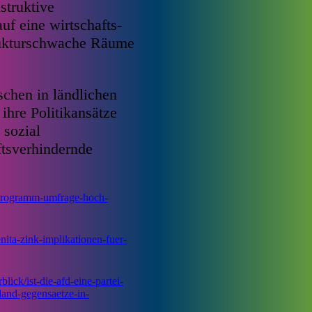
struktive
uf eine wirtschafts-
trukturschwache Räume
schen in ländlichen
ihre Politikansätze
 sozial
tsverhindernde
e-programm-umfrage-hoch-
ita-zink-implikationen-fuer-
ick/ist-die-afd-eine-partei-
-land-gegensaetze-in-