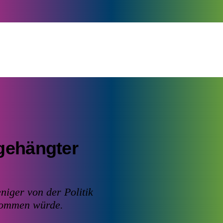
gehängter
iger von der Politik
 kommen würde.