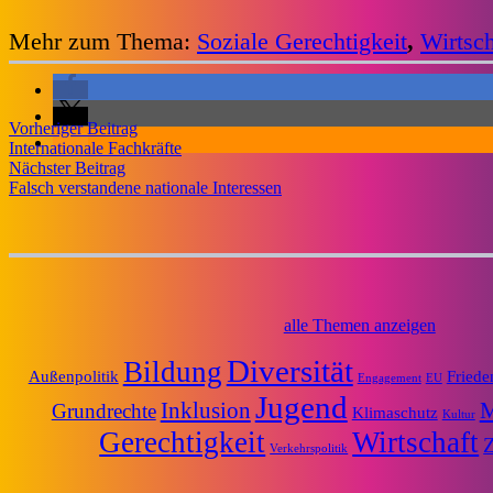
Mehr zum Thema:
Soziale Gerechtigkeit
,
Wirtsch
Vorheriger Beitrag
Internationale Fachkräfte
Nächster Beitrag
Falsch verstandene nationale Interessen
alle Themen anzeigen
Diversität
Bildung
Außenpolitik
Friede
Engagement
EU
Jugend
Inklusion
M
Grundrechte
Klimaschutz
Kultur
Gerechtigkeit
Wirtschaft
Z
Verkehrspolitik