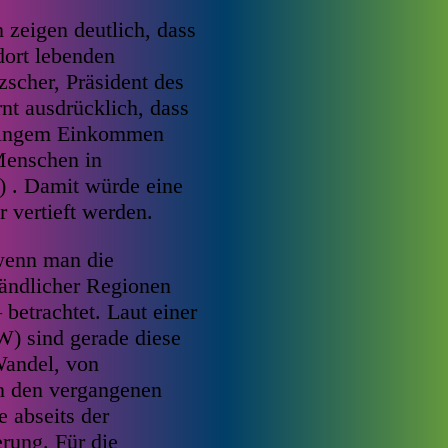
 zeigen deutlich, dass
dort lebenden
zscher, Präsident des
rnt ausdrücklich, dass
eringem Einkommen
 Menschen in
) . Damit würde eine
 vertieft werden.
wenn man die
ändlicher Regionen
betrachtet. Laut einer
IW) sind gerade diese
Wandel, von
n den vergangenen
e abseits der
rung. Für die